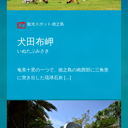
観光スポット-徳之島
犬田布岬
いぬたぶみさき
奄美十景の一つで、徳之島の南西部に三角形
に突き出した琉球石灰 […]