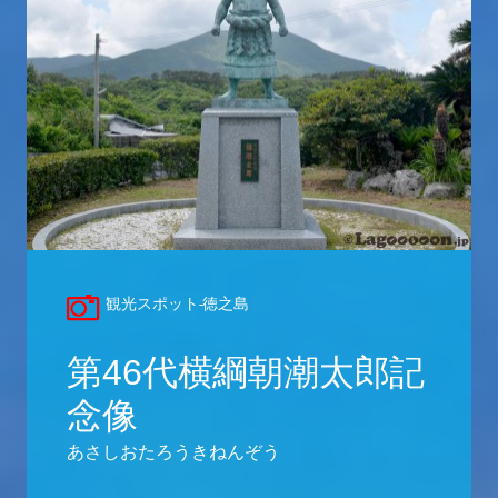
観光スポット-徳之島
第46代横綱朝潮太郎記
念像
あさしおたろうきねんぞう