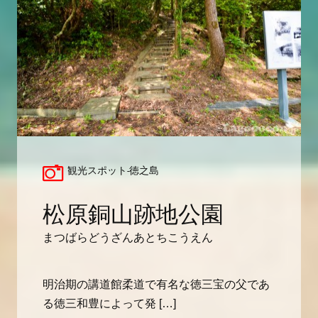
観光スポット-徳之島
松原銅山跡地公園
まつばらどうざんあとちこうえん
明治期の講道館柔道で有名な徳三宝の父であ
る徳三和豊によって発 […]