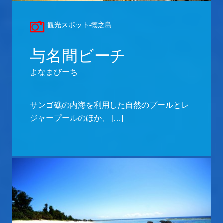
観光スポット-徳之島
与名間ビーチ
よなまびーち
サンゴ礁の内海を利用した自然のプールとレ
ジャープールのほか、 […]