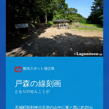
観光スポット-徳之島
戸森の線刻画
ともりのせんこくが
天城町秋利神川北岸の山中に東と西に約20ｍ