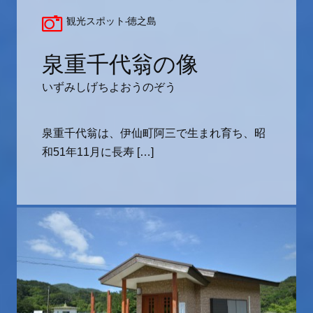
観光スポット-徳之島
泉重千代翁の像
いずみしげちよおうのぞう
泉重千代翁は、伊仙町阿三で生まれ育ち、昭
和51年11月に長寿 […]