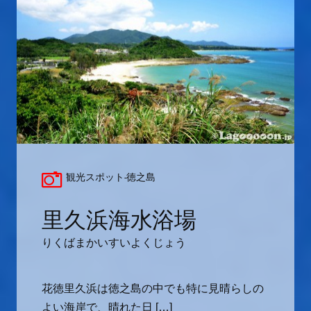
観光スポット-徳之島
里久浜海水浴場
りくばまかいすいよくじょう
花徳里久浜は徳之島の中でも特に見晴らしの
よい海岸で、晴れた日 […]