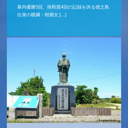
幕内優勝5回、殊勲賞4回の記録を誇る徳之島
出身の横綱・朝潮太 […]