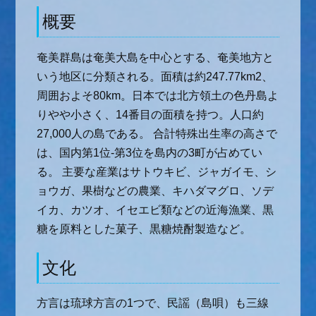
概要
奄美群島は奄美大島を中心とする、奄美地方と
いう地区に分類される。面積は約247.77km2、
周囲およそ80km。日本では北方領土の色丹島よ
りやや小さく、14番目の面積を持つ。人口約
27,000人の島である。 合計特殊出生率の高さで
は、国内第1位-第3位を島内の3町が占めてい
る。 主要な産業はサトウキビ、ジャガイモ、シ
ョウガ、果樹などの農業、キハダマグロ、ソデ
イカ、カツオ、イセエビ類などの近海漁業、黒
糖を原料とした菓子、黒糖焼酎製造など。
文化
方言は琉球方言の1つで、民謡（島唄）も三線