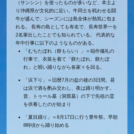
（サンシン）を使ったものが多いなど、本土よ
り沖縄県が文化的に近い。牛同士を戦わせる闘
牛が盛んで、シーズンには島全体が熱気に包ま
れる。 長寿の島としても有名で、長寿世界一を
2名輩出したことでも知られている。 代表的な
年中行事に以下のようなものがある。
「むちたぼれ（餅もらい）」＝稲作儀礼の
行事で、衣装を着て「餅たぼれ、餅たぼ
れ」と唄い踊りながら各家々を回る。
「浜下り」＝旧暦7月の盆の後の3日間。昼
は浜で酒を酌み交わし、夜は踊り明かす。
昔、トゥール墓（洞窟墓）の下で先祖の霊
を供養したのが始まり
「夏目踊り」＝8月17日に行う豊年祭。早朝
8時頃から踊り始める