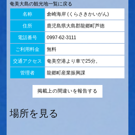
奄美大島の観光地一覧に戻る
名称
倉崎海岸 (くらさきかいがん)
住所
鹿児島県大島郡龍郷町芦徳
電話番号
0997-62-3111
ご利用料金
無料
交通アクセス
奄美空港より車で25分。
管理者
龍郷町産業振興課
場所を見る