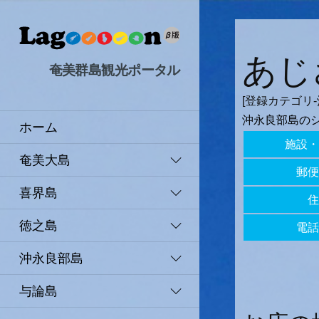
あじ
奄美群島観光ポータル
[登録カテゴリ-
沖永良部島の
ホーム
施設・
奄美大島
郵便
喜界島
住
徳之島
電話
沖永良部島
与論島