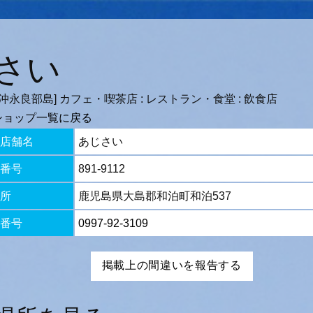
さい
沖永良部島] カフェ・喫茶店 : レストラン・食堂 : 飲食店
ショップ一覧に戻る
店舗名
あじさい
番号
891-9112
所
鹿児島県大島郡和泊町和泊537
番号
0997-92-3109