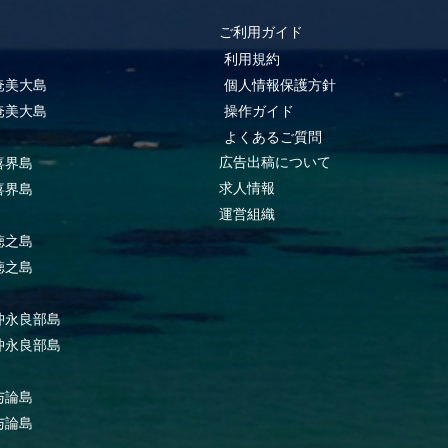
ご利用ガイド
利用規約
奄美大島
個人情報保護方針
奄美大島
操作ガイド
よくあるご質問
広告出稿について
喜界島
求人情報
喜界島
運営組織
徳之島
徳之島
沖永良部島
沖永良部島
与論島
与論島