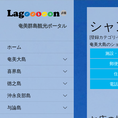
シャ
奄美群島観光ポータル
[登録カテゴリ-
奄美大島のシ
ホーム
施設・
奄美大島
郵便
喜界島
住
徳之島
電話
沖永良部島
与論島