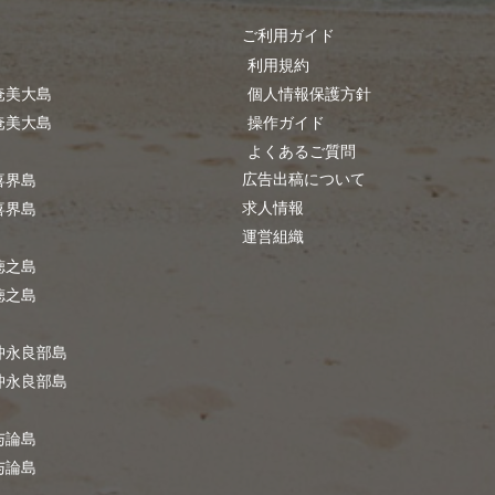
ご利用ガイド
利用規約
奄美大島
個人情報保護方針
奄美大島
操作ガイド
よくあるご質問
広告出稿について
喜界島
求人情報
喜界島
運営組織
徳之島
徳之島
沖永良部島
沖永良部島
与論島
与論島