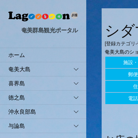
シダ
奄美群島観光ポータル
[登録カテゴリ
奄美大島のシ
ホーム
施設・
奄美大島
郵便
喜界島
住
徳之島
電話
沖永良部島
与論島