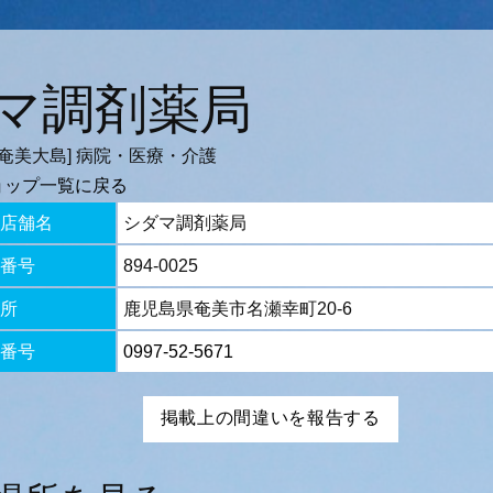
マ調剤薬局
-奄美大島] 病院・医療・介護
ョップ一覧に戻る
店舗名
シダマ調剤薬局
番号
894-0025
所
鹿児島県奄美市名瀬幸町20-6
番号
0997-52-5671