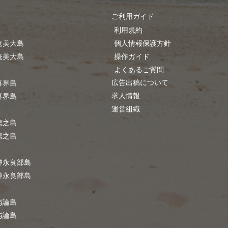
ご利用ガイド
利用規約
奄美大島
個人情報保護方針
奄美大島
操作ガイド
よくあるご質問
広告出稿について
喜界島
求人情報
喜界島
運営組織
徳之島
徳之島
沖永良部島
沖永良部島
与論島
与論島