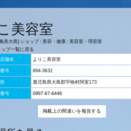
こ美容室
奄美大島] ショップ : 美容・健康 : 美容室・理容室
ョップ一覧に戻る
店舗名
よりこ美容室
番号
894-3632
所
鹿児島県大島郡宇検村阿室173
番号
0997-67-6446