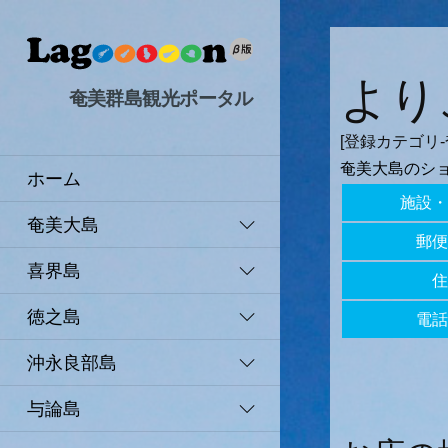
より
奄美群島観光ポータル
[登録カテゴリ-
奄美大島のシ
ホーム
施設・
奄美大島
郵便
喜界島
住
徳之島
電話
沖永良部島
与論島